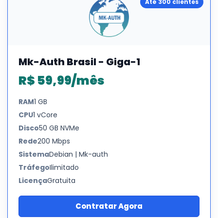
Até 300 clientes
Mk-Auth Brasil - Giga-1
R$ 59,99/mês
RAM
1 GB
CPU
1 vCore
Disco
50 GB NVMe
Rede
200 Mbps
Sistema
Debian | Mk-auth
Tráfego
Ilimitado
Licença
Gratuita
Contratar Agora