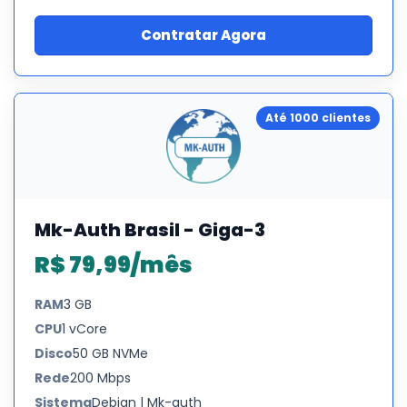
Contratar Agora
Até 1000 clientes
Mk-Auth Brasil - Giga-3
R$ 79,99/mês
RAM
3 GB
CPU
1 vCore
Disco
50 GB NVMe
Rede
200 Mbps
Sistema
Debian | Mk-auth