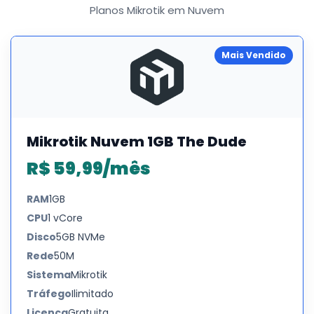
Planos Mikrotik em Nuvem
Mais Vendido
Mikrotik Nuvem 1GB The Dude
R$ 59,99/mês
RAM
1GB
CPU
1 vCore
Disco
5GB NVMe
Rede
50M
Sistema
Mikrotik
Tráfego
Ilimitado
Licença
Gratuita