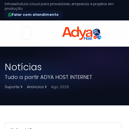
Infraestrutura cloud para provedores, empresas e projetos em
produção.
Falar com atendimento
Alternar
navegação
Notícias
Tudo a partir ADYA HOST INTERNET
Suporte
Anúncios
Ago 2026