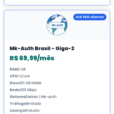
Até 500 clientes
Mk-Auth Brasil - Giga-2
R$ 69,99/mês
RAM
2 GB
CPU
1 vCore
Disco
50 GB NVMe
Rede
200 Mbps
Sistema
Debian | Mk-auth
Tráfego
Ilimitado
Licença
Gratuita