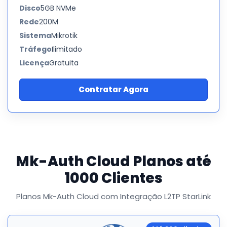
Disco
5GB NVMe
Rede
200M
Sistema
Mikrotik
Tráfego
Ilimitado
Licença
Gratuita
Contratar Agora
Mk-Auth Cloud Planos até
1000 Clientes
Planos Mk-Auth Cloud com Integração L2TP StarLink