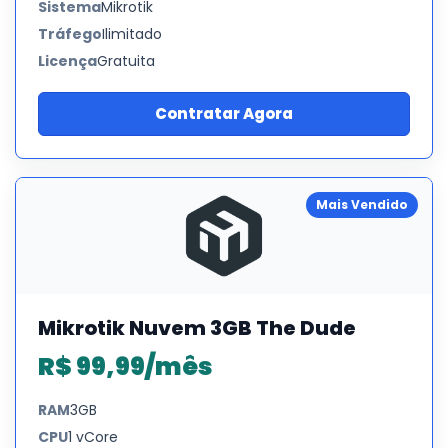
Sistema
Mikrotik
Tráfego
Ilimitado
Licença
Gratuita
Contratar Agora
Mais Vendido
Mikrotik Nuvem 3GB The Dude
R$ 99,99/mês
RAM
3GB
CPU
1 vCore