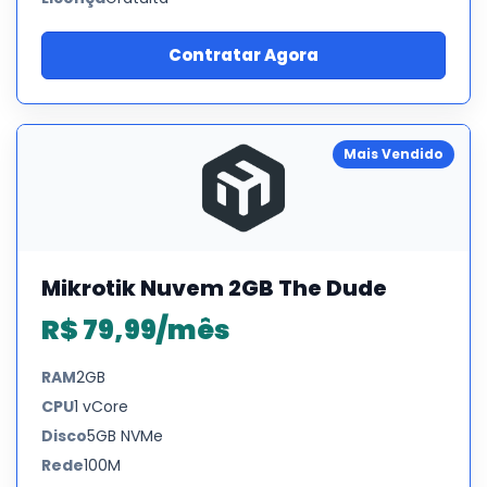
Contratar Agora
Mais Vendido
Mikrotik Nuvem 2GB The Dude
R$ 79,99/mês
RAM
2GB
CPU
1 vCore
Disco
5GB NVMe
Rede
100M