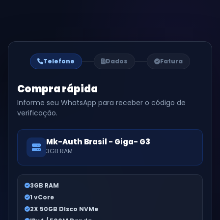
Telefone
Dados
Fatura
Compra rápida
Informe seu WhatsApp para receber o código de
verificação.
Mk-Auth Brasil - Giga- G3
3GB RAM
3GB RAM
1 vCore
2X 50GB DIsco NVMe