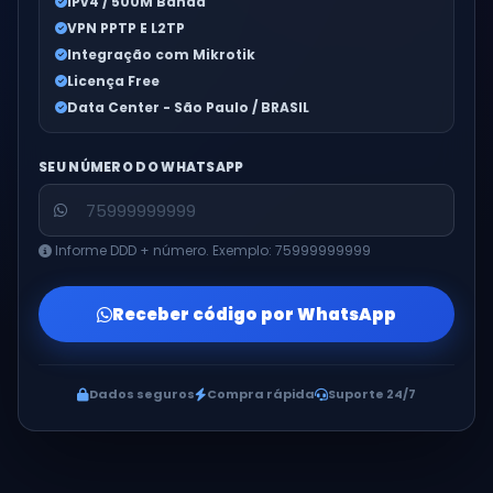
IPv4 / 500M Banda
VPN PPTP E L2TP
Integração com Mikrotik
Licença Free
Data Center - São Paulo / BRASIL
SEU NÚMERO DO WHATSAPP
Informe DDD + número. Exemplo: 75999999999
Receber código por WhatsApp
Dados seguros
Compra rápida
Suporte 24/7